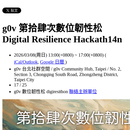
g0v 第拾肆次數位韌性松
Digital Resilience Hackath14n
2026/03/08(周日) 13:00(+0800)
~
17:00(+0800)
(
iCal/Outlook
,
Google 日曆
)
g0v 台北社群空間 / g0v Community Hub, Taipei / No. 2,
Section 3, Chongqing South Road, Zhongzheng District,
Taipei City
17 / 25
g0v 數位韌性松 digiresithon
聯絡主辦單位