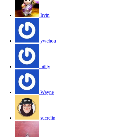
Irvin
ywchou
billly
Wayne
sucrelin